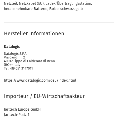
Netzteil, Netzkabel (EU), Lade-/Übertragungsstation,
herausnehmbare Batterie, Farbe: schwarz, gelb
Hersteller Informationen
Datalogic
Datalogic S.P.A.
Via Candini, 2
40012 Lippo di Calderara di Reno
(BO) - Italy
Tel. +39 051 3147011
https://www.datalogic.com/deu/index.html
Importeur / EU-Wirtschaftsakteur
Jarltech Europe GmbH
Jarltech-Platz 1