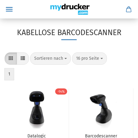
KABELLOSE BARCODESCANNER
Sortieren nach
pro Seite
Sortieren nach
16 pro Seite
1
-14%
Datalogic
Barcodescanner