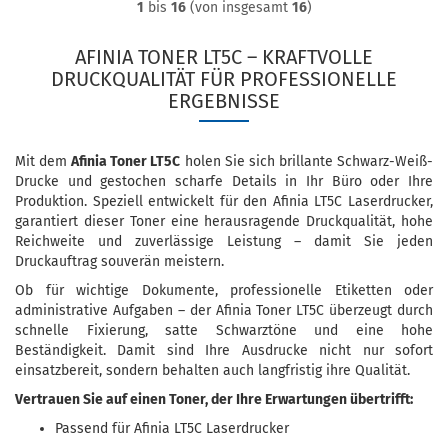
1
bis
16
(von insgesamt
16
)
AFINIA TONER LT5C – KRAFTVOLLE
DRUCKQUALITÄT FÜR PROFESSIONELLE
ERGEBNISSE
Mit dem
Afinia Toner LT5C
holen Sie sich brillante Schwarz-Weiß-
Drucke und gestochen scharfe Details in Ihr Büro oder Ihre
Produktion. Speziell entwickelt für den Afinia LT5C Laserdrucker,
garantiert dieser Toner eine herausragende Druckqualität, hohe
Reichweite und zuverlässige Leistung – damit Sie jeden
Druckauftrag souverän meistern.
Ob für wichtige Dokumente, professionelle Etiketten oder
administrative Aufgaben – der Afinia Toner LT5C überzeugt durch
schnelle Fixierung, satte Schwarztöne und eine hohe
Beständigkeit. Damit sind Ihre Ausdrucke nicht nur sofort
einsatzbereit, sondern behalten auch langfristig ihre Qualität.
Vertrauen Sie auf einen Toner, der Ihre Erwartungen übertrifft:
Passend für Afinia LT5C Laserdrucker