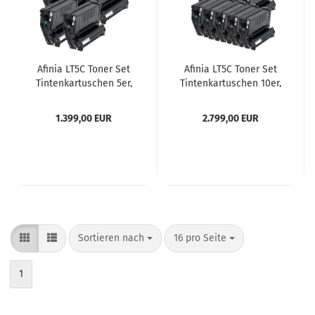
Afinia LT5C Toner Set
Afinia LT5C Toner Set
Tintenkartuschen 5er,
Tintenkartuschen 10er,
weiß
weiß
1.399,00 EUR
2.799,00 EUR
Sortieren nach
pro Seite
Sortieren nach
16 pro Seite
1