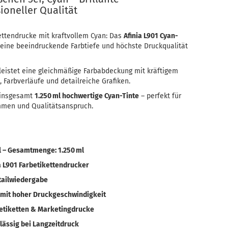
ioneller Qualität
ettendrucke mit kraftvollem Cyan: Das
Afinia L901 Cyan-
 eine beeindruckende Farbtiefe und höchste Druckqualität
eistet eine gleichmäßige Farbabdeckung mit kräftigem
 Farbverläufe und detailreiche Grafiken.
 insgesamt
1.250 ml hochwertige Cyan-Tinte
– perfekt für
men und Qualitätsanspruch.
l – Gesamtmenge: 1.250 ml
ia L901 Farbetikettendrucker
etailwiedergabe
 mit hoher Druckgeschwindigkeit
tetiketten & Marketingdrucke
lässig bei Langzeitdruck