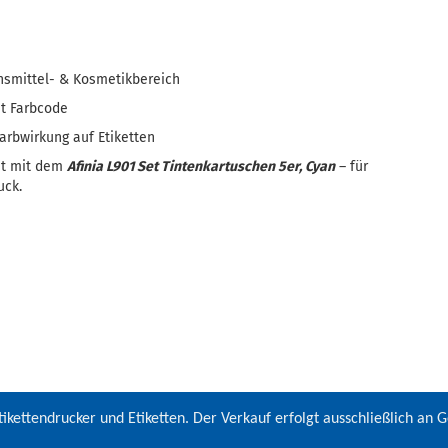
ensmittel- & Kosmetikbereich
t Farbcode
Farbwirkung auf Etiketten
ät mit dem
Afinia L901 Set Tintenkartuschen 5er, Cyan
– für
uck.
ikettendrucker und Etiketten. Der Verkauf erfolgt ausschließlich an 