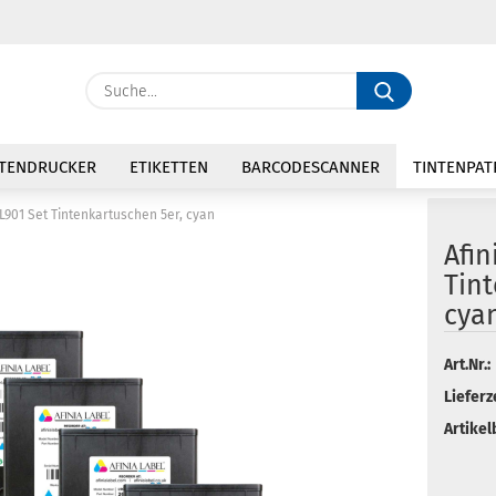
Suche...
E
TTENDRUCKER
ETIKETTEN
BARCODESCANNER
TINTENPA
P
 L901 Set Tintenkartuschen 5er, cyan
Afin
Tin
cya
Kon
Art.Nr.:
Pas
Lieferze
Artikel