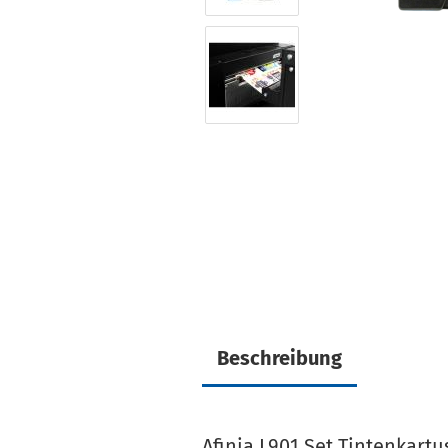
Beschreibung
Afinia L901 Set Tintenkartu