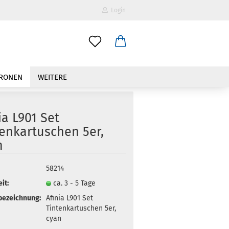
Login
-Mail
TRONEN
WEITERE
asswort
ia L901 Set
tenkartuschen 5er,
n
to erstellen
58214
swort vergessen?
it:
ca. 3 - 5 Tage
bezeichnung:
Afinia L901 Set
Tintenkartuschen 5er,
cyan