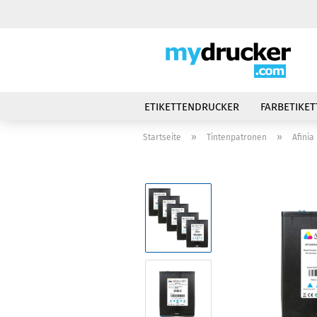
ETIKETTENDRUCKER
FARBETIKE
»
»
Startseite
Tintenpatronen
Afinia